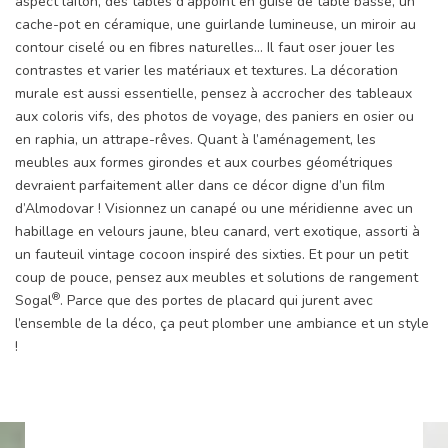
aspect laiton, des tables d’appoint en guise de table basse, un
cache-pot en céramique, une guirlande lumineuse, un miroir au
contour ciselé ou en fibres naturelles… Il faut oser jouer les
contrastes et varier les matériaux et textures. La décoration
murale est aussi essentielle, pensez à accrocher des tableaux
aux coloris vifs, des photos de voyage, des paniers en osier ou
en raphia, un attrape-rêves. Quant à l’aménagement, les
meubles aux formes girondes et aux courbes géométriques
devraient parfaitement aller dans ce décor digne d’un film
d’Almodovar ! Visionnez un canapé ou une méridienne avec un
habillage en velours jaune, bleu canard, vert exotique, assorti à
un fauteuil vintage cocoon inspiré des sixties. Et pour un petit
coup de pouce, pensez aux meubles et solutions de rangement
®
Sogal
. Parce que des portes de placard qui jurent avec
l’ensemble de la déco, ça peut plomber une ambiance et un style
!