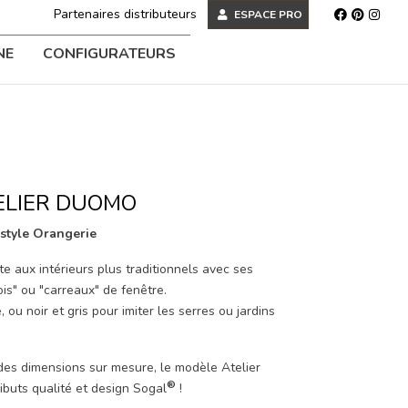
Partenaires distributeurs
ESPACE PRO
NE
CONFIGURATEURS
ELIER DUOMO
n style Orangerie
 aux intérieurs plus traditionnels avec ses
is" ou "carreaux" de fenêtre.
 ou noir et gris pour imiter les serres ou jardins
des dimensions sur mesure, le modèle Atelier
®
ibuts qualité et design Sogal
!