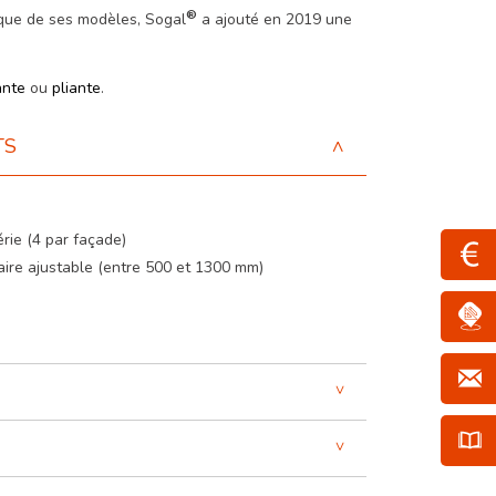
®
ique de ses modèles, Sogal
a ajouté en 2019 une
ante
ou
pliante
.
TS
rie (4 par façade)
aire ajustable (entre 500 et 1300 mm)