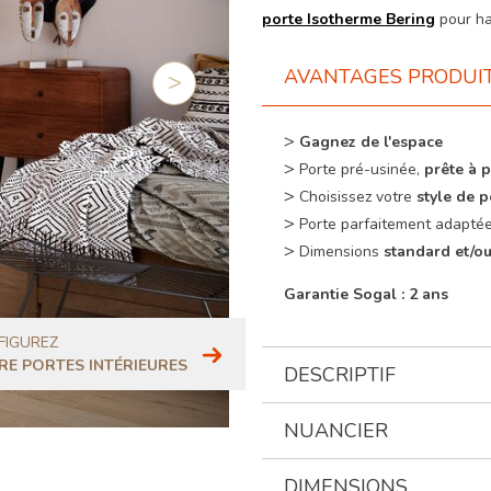
porte Isotherme Bering
pour ha
AVANTAGES PRODUI
Suivant
Gagnez de l'espace
Porte pré-usinée,
prête à 
Choisissez
votre
style de 
Porte parfaitement adapté
Dimensions
standard et/o
Garantie Sogal : 2 ans
FIGUREZ
RE PORTES INTÉRIEURES
DESCRIPTIF
NUANCIER
DIMENSIONS