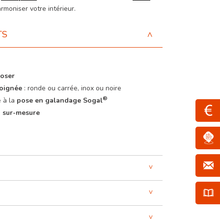
rmoniser votre intérieur.
TS
poser
poignée
: ronde ou carrée, inox ou noire
®
e à la
pose en galandage Sogal
u sur-mesure