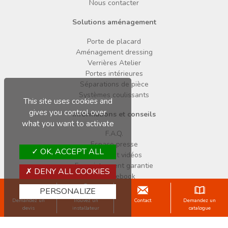
Nous contacter
Solutions aménagement
Porte de placard
Aménagement dressing
Verrières Atelier
Portes intérieures
Séparations de pièce
Systèmes coulissants
This site uses cookies and
gives you control over
Informations et conseils
what you want to activate
F.A.Q.
Espace presse
OK, ACCEPT ALL
Notices et vidéos
Enregistrement garantie
DENY ALL COOKIES
Facebook
Pinterest
PERSONALIZE
Instagram
Demandez un
Trouvez un
Contact
Demandez un
devis
installateur
catalogue
Copyright © 2026 Sogal
Mentions légales
Données personnelles
Cookies
CGV