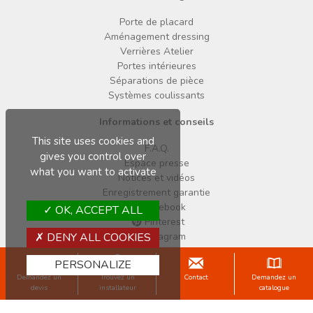
Porte de placard
Aménagement dressing
Verrières Atelier
Portes intérieures
Séparations de pièce
Systèmes coulissants
Informations et conseils
This site uses cookies and
F.A.Q.
gives you control over
Espace presse
what you want to activate
Notices et vidéos
Enregistrement garantie
Facebook
OK, ACCEPT ALL
Pinterest
Instagram
DENY ALL COOKIES
Copyright © 2026 Sogal
PERSONALIZE
Mentions légales
Données personnelles
Cookies
CGV
Demandez un
Trouvez un
Contact
Demandez un
devis
installateur
catalogue
Une marque du Groupe