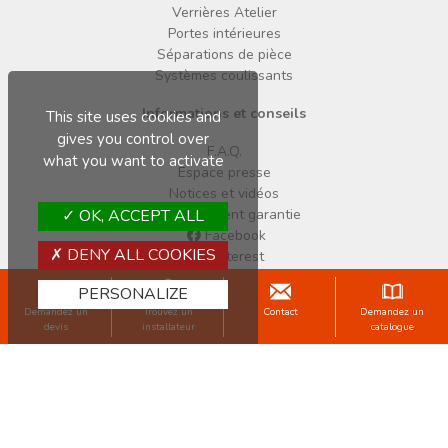
Verrières Atelier
Portes intérieures
Séparations de pièce
Systèmes coulissants
Informations et conseils
This site uses cookies and
gives you control over
F.A.Q.
what you want to activate
Espace presse
Notices et vidéos
OK, ACCEPT ALL
Enregistrement garantie
Facebook
DENY ALL COOKIES
Pinterest
Instagram
PERSONALIZE
Demandez un
Trouvez un
Contact
Demandez un
Copyright © 2026 Sogal
devis
installateur
catalogue
Mentions légales
Données personnelles
Cookies
CGV
Une marque du Groupe