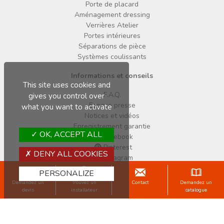
Porte de placard
Aménagement dressing
Verrières Atelier
Portes intérieures
Séparations de pièce
Systèmes coulissants
Informations et conseils
This site uses cookies and
F.A.Q.
gives you control over
Espace presse
what you want to activate
Notices et vidéos
Enregistrement garantie
OK, ACCEPT ALL
Facebook
Pinterest
DENY ALL COOKIES
Instagram
PERSONALIZE
Copyright © 2026 Sogal
Demandez un
Trouvez un
Contact
Demandez un
Mentions légales
Données personnelles
Cookies
CGV
devis
installateur
catalogue
Une marque du Groupe